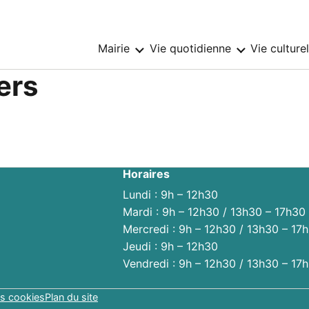
Mairie
Vie quotidienne
Vie culture
Sous-
Sous-
menu
menu
:
:
ers
Mairie
Vie
quotidienne
Horaires
Lundi : 9h – 12h30
Mardi : 9h – 12h30 / 13h30 – 17h30
Mercredi : 9h – 12h30 / 13h30 – 17
Jeudi : 9h – 12h30
Vendredi : 9h – 12h30 / 13h30 – 17
s cookies
Plan du site