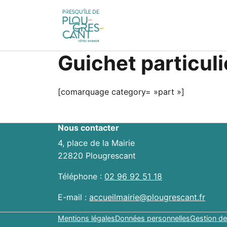
Guichet particuli
[comarquage category= »part »]
Nous contacter
4, place de la Mairie
22820 Plougrescant
Téléphone :
02 96 92 51 18
E-mail :
accueilmairie@plougrescant.fr
Mentions légales
Données personnelles
Gestion de