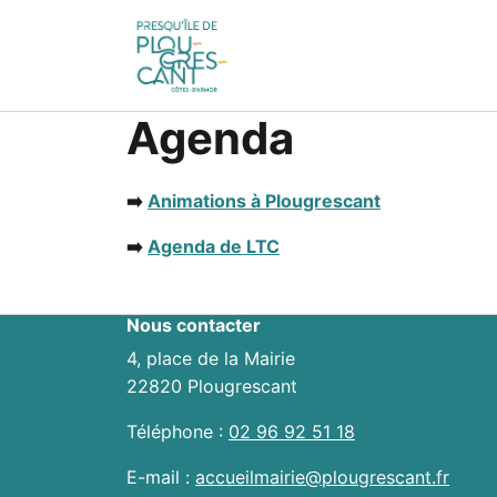
Agenda
➡️
Animations à Plougrescant
➡️
Agenda de LTC
Nous contacter
4, place de la Mairie
22820 Plougrescant
Téléphone :
02 96 92 51 18
E-mail :
accueilmairie@plougrescant.fr