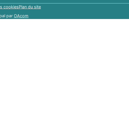
s cookies
Plan du site
pal par
OAcom