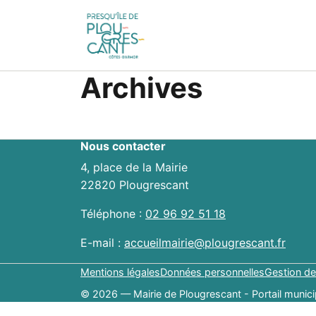
Archives
Nous contacter
4, place de la Mairie
22820 Plougrescant
Téléphone :
02 96 92 51 18
E-mail :
accueilmairie@plougrescant.fr
Mentions légales
Données personnelles
Gestion de
© 2026 — Mairie de Plougrescant - Portail munici