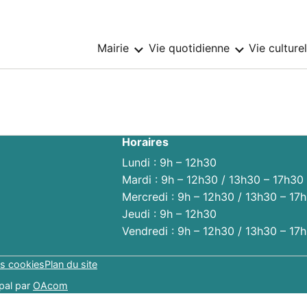
Mairie
Vie quotidienne
Vie culture
Sous-
Sous-
menu
menu
:
:
Mairie
Vie
quotidienne
Horaires
Lundi : 9h – 12h30
Mardi : 9h – 12h30 / 13h30 – 17h30
Mercredi : 9h – 12h30 / 13h30 – 17
Jeudi : 9h – 12h30
Vendredi : 9h – 12h30 / 13h30 – 17
s cookies
Plan du site
pal par
OAcom