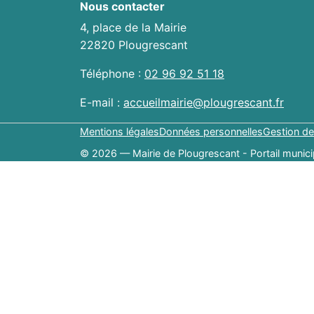
Nous contacter
4, place de la Mairie
22820 Plougrescant
Téléphone :
02 96 92 51 18
E-mail :
accueilmairie@plougrescant.fr
Mentions légales
Données personnelles
Gestion de
© 2026 — Mairie de Plougrescant - Portail munici