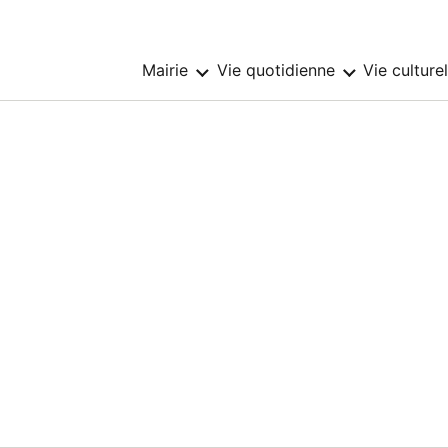
Mairie
Vie quotidienne
Vie culture
Sous-
Sous-
menu
menu
:
:
Mairie
Vie
quotidienne