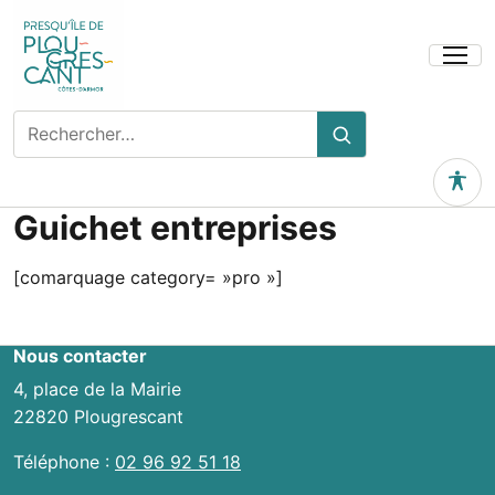
Ouvrir
le
menu
Rechercher
Rechercher
sur
le
Outils 
site
Guichet entreprises
[comarquage category= »pro »]
Nous contacter
4, place de la Mairie
22820 Plougrescant
Téléphone :
02 96 92 51 18