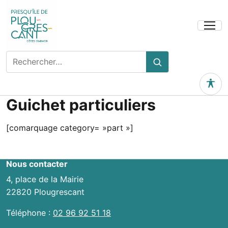
Ouvrir
le
menu
Rechercher
Rechercher
sur
le
Outils 
site
Guichet particuliers
[comarquage category= »part »]
Nous contacter
4, place de la Mairie
22820 Plougrescant
Téléphone :
02 96 92 51 18