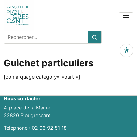
Ouvrir
le
menu
Rechercher
Rechercher
sur
le
Outils 
site
Guichet particuliers
[comarquage category= »part »]
Nous contacter
4, place de la Mairie
22820 Plougrescant
Téléphone :
02 96 92 51 18