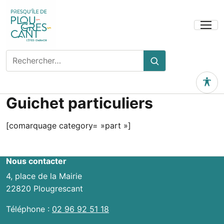
Ouvrir
le
menu
Rechercher
Rechercher
sur
le
Outils 
site
Guichet particuliers
[comarquage category= »part »]
Nous contacter
4, place de la Mairie
22820 Plougrescant
Téléphone :
02 96 92 51 18