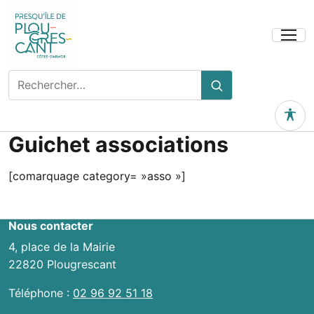
Ouvrir
le
menu
Rechercher
Rechercher
sur
le
Outils 
site
Guichet associations
[comarquage category= »asso »]
Nous contacter
4, place de la Mairie
22820 Plougrescant
Téléphone :
02 96 92 51 18