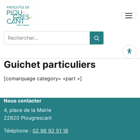
Ouvrir
le
menu
Rechercher
Rechercher
sur
le
Outils 
site
Guichet particuliers
[comarquage category= »part »]
Nous contacter
4, place de la Mairie
22820 Plougrescant
Téléphone :
02 96 92 51 18