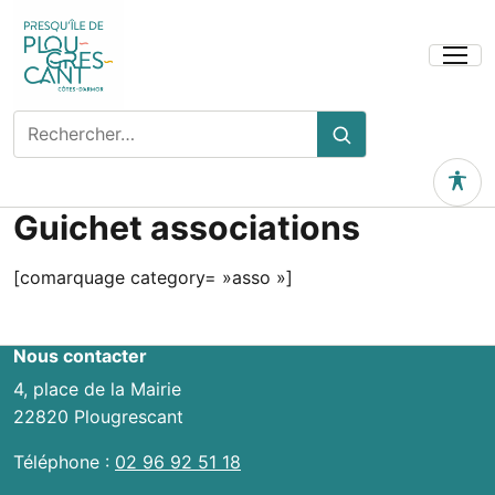
Ouvrir
le
menu
Rechercher
Rechercher
sur
le
Outils 
site
Guichet associations
[comarquage category= »asso »]
Nous contacter
4, place de la Mairie
22820 Plougrescant
Téléphone :
02 96 92 51 18