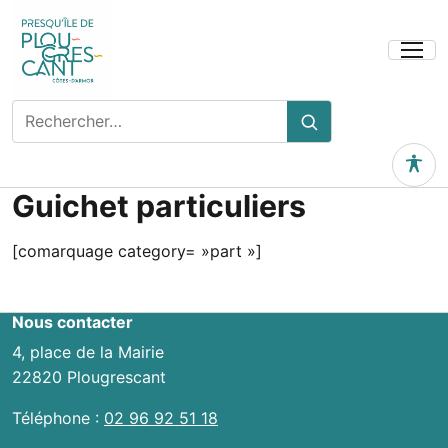
Ouvrir
le
menu
Rechercher
Rechercher
sur
le
Outils 
site
Guichet particuliers
[comarquage category= »part »]
Nous contacter
4, place de la Mairie
22820 Plougrescant
Téléphone :
02 96 92 51 18