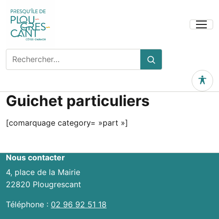
Ouvrir
le
menu
Rechercher
Rechercher
sur
le
Outils 
site
Guichet particuliers
[comarquage category= »part »]
Nous contacter
4, place de la Mairie
22820 Plougrescant
Téléphone :
02 96 92 51 18