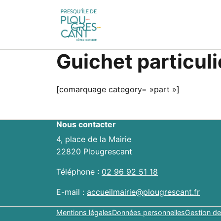
Guichet particuli
[comarquage category= »part »]
Nous contacter
4, place de la Mairie
22820 Plougrescant
Téléphone :
02 96 92 51 18
E-mail :
accueilmairie@plougrescant.fr
Mentions légales
Données personnelles
Gestion de