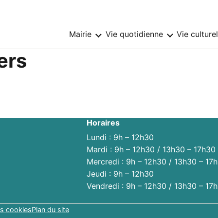
Mairie
Vie quotidienne
Vie culture
Sous-
Sous-
menu
menu
:
:
ers
Mairie
Vie
quotidienne
Horaires
Lundi : 9h – 12h30
Mardi : 9h – 12h30 / 13h30 – 17h30
Mercredi : 9h – 12h30 / 13h30 – 17
Jeudi : 9h – 12h30
Vendredi : 9h – 12h30 / 13h30 – 17
s cookies
Plan du site