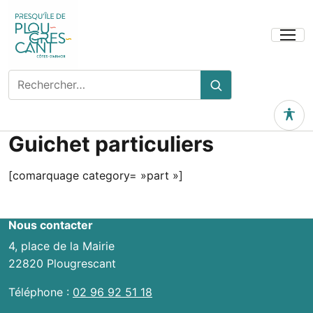
Ouvrir
le
menu
Rechercher
Rechercher
sur
le
Outils 
site
Guichet particuliers
[comarquage category= »part »]
Nous contacter
4, place de la Mairie
22820 Plougrescant
Téléphone :
02 96 92 51 18