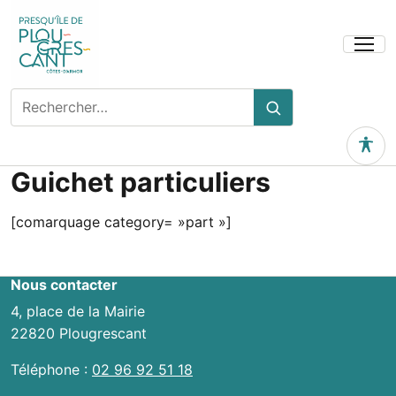
Ouvrir
le
menu
Rechercher
Rechercher
sur
le
Outils 
site
Guichet particuliers
[comarquage category= »part »]
Nous contacter
4, place de la Mairie
22820 Plougrescant
Téléphone :
02 96 92 51 18