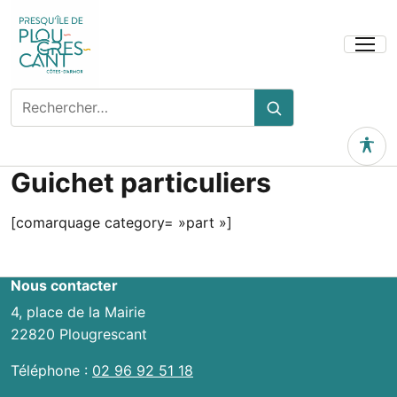
Ouvrir
le
menu
Rechercher
Rechercher
sur
le
Outils 
site
Guichet particuliers
[comarquage category= »part »]
Nous contacter
4, place de la Mairie
22820 Plougrescant
Téléphone :
02 96 92 51 18