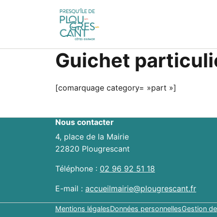
Guichet particuli
[comarquage category= »part »]
Nous contacter
4, place de la Mairie
22820 Plougrescant
Téléphone :
02 96 92 51 18
E-mail :
accueilmairie@plougrescant.fr
Mentions légales
Données personnelles
Gestion de