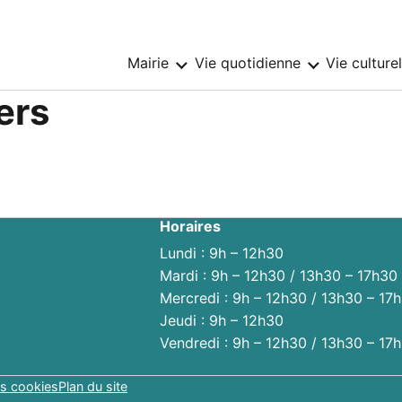
Mairie
Vie quotidienne
Vie culture
Sous-
Sous-
menu
menu
:
:
ers
Mairie
Vie
quotidienne
Horaires
Lundi : 9h – 12h30
Mardi : 9h – 12h30 / 13h30 – 17h30
Mercredi : 9h – 12h30 / 13h30 – 17
Jeudi : 9h – 12h30
Vendredi : 9h – 12h30 / 13h30 – 17
s cookies
Plan du site