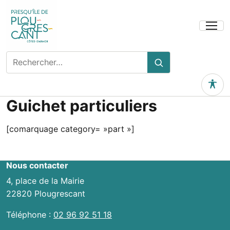
Ouvrir
le
menu
Rechercher
Rechercher
sur
le
Outils 
site
Guichet particuliers
[comarquage category= »part »]
Nous contacter
4, place de la Mairie
22820 Plougrescant
Téléphone :
02 96 92 51 18