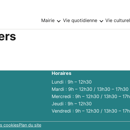
Mairie
Vie quotidienne
Vie culture
Sous-
Sous-
menu
menu
:
:
ers
Mairie
Vie
quotidienne
Horaires
Lundi : 9h – 12h30
Mardi : 9h – 12h30 / 13h30 – 17h30
Mercredi : 9h – 12h30 / 13h30 – 17
Jeudi : 9h – 12h30
Vendredi : 9h – 12h30 / 13h30 – 17
s cookies
Plan du site