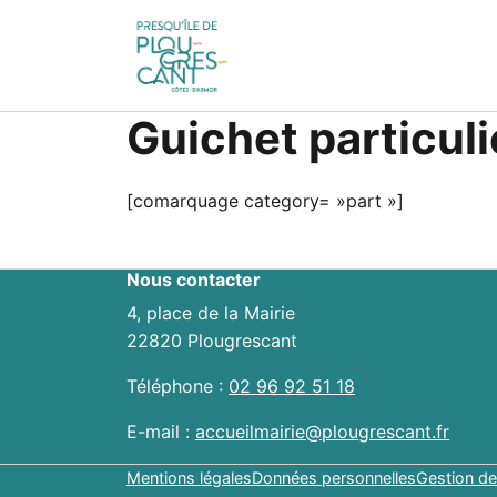
Guichet particuli
[comarquage category= »part »]
Nous contacter
4, place de la Mairie
22820 Plougrescant
Téléphone :
02 96 92 51 18
E-mail :
accueilmairie@plougrescant.fr
Mentions légales
Données personnelles
Gestion de