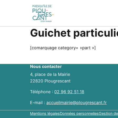
Guichet particuli
[comarquage category= »part »]
Nous contacter
4, place de la Mairie
22820 Plougrescant
Téléphone :
02 96 92 51 18
E-mail :
accueilmairie@plougrescant.fr
Mentions légales
Données personnelles
Gestion de