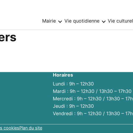
Mairie
Vie quotidienne
Vie culture
Sous-
Sous-
menu
menu
:
:
ers
Mairie
Vie
quotidienne
Horaires
Lundi : 9h – 12h30
Mardi : 9h – 12h30 / 13h30 – 17h30
Mercredi : 9h – 12h30 / 13h30 – 17
Jeudi : 9h – 12h30
Vendredi : 9h – 12h30 / 13h30 – 17
s cookies
Plan du site