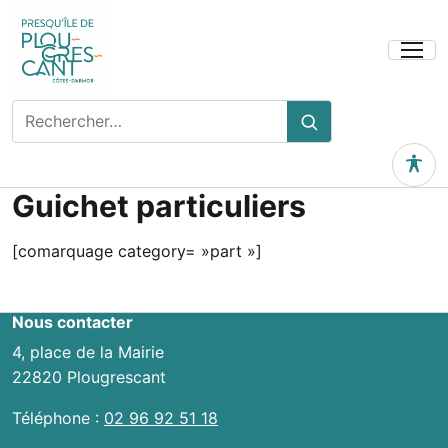
Ouvrir
le
menu
Rechercher
Rechercher
sur
le
Outils 
site
Guichet particuliers
[comarquage category= »part »]
Nous contacter
4, place de la Mairie
22820 Plougrescant
Téléphone :
02 96 92 51 18