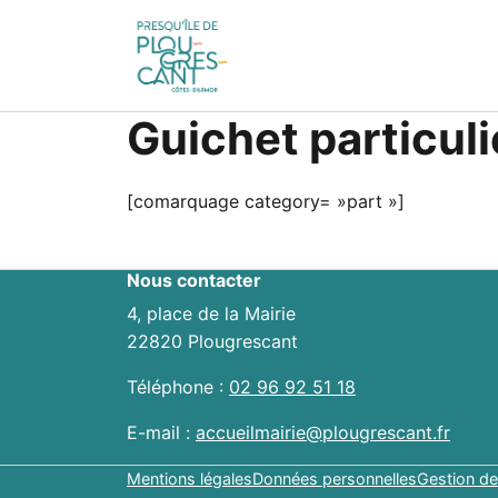
Guichet particuli
[comarquage category= »part »]
Nous contacter
4, place de la Mairie
22820 Plougrescant
Téléphone :
02 96 92 51 18
E-mail :
accueilmairie@plougrescant.fr
Mentions légales
Données personnelles
Gestion de