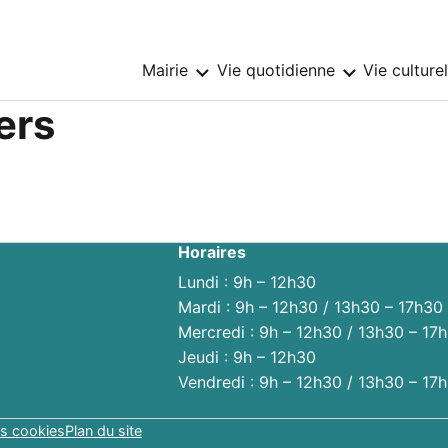
Mairie
Vie quotidienne
Vie culture
Sous-
Sous-
menu
menu
:
:
ers
Mairie
Vie
quotidienne
Horaires
Lundi : 9h – 12h30
Mardi : 9h – 12h30 / 13h30 – 17h30
Mercredi : 9h – 12h30 / 13h30 – 17
Jeudi : 9h – 12h30
Vendredi : 9h – 12h30 / 13h30 – 17
s cookies
Plan du site