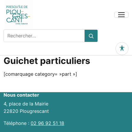
Ouvrir
le
menu
Rechercher
Rechercher
sur
le
Outils 
site
Guichet particuliers
[comarquage category= »part »]
Nous contacter
4, place de la Mairie
22820 Plougrescant
Téléphone :
02 96 92 51 18