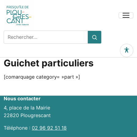
Ouvrir
le
menu
Rechercher
Rechercher
sur
le
Outils 
site
Guichet particuliers
[comarquage category= »part »]
Nous contacter
4, place de la Mairie
22820 Plougrescant
Téléphone :
02 96 92 51 18