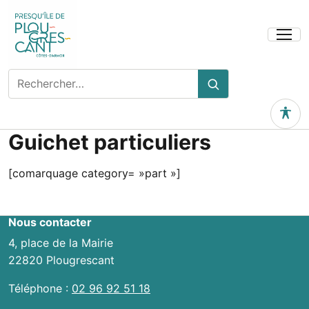
Ouvrir
le
menu
Rechercher
Rechercher
sur
le
Outils 
site
Guichet particuliers
[comarquage category= »part »]
Nous contacter
4, place de la Mairie
22820 Plougrescant
Téléphone :
02 96 92 51 18