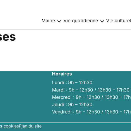
Mairie
Vie quotidienne
Vie culture
Sous-
Sous-
menu
menu
:
:
ses
Mairie
Vie
quotidienne
Horaires
Lundi : 9h – 12h30
Mardi : 9h – 12h30 / 13h30 – 17h30
Mercredi : 9h – 12h30 / 13h30 – 17
Jeudi : 9h – 12h30
Vendredi : 9h – 12h30 / 13h30 – 17
s cookies
Plan du site