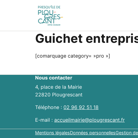
Guichet entrepri
[comarquage category= »pro »]
Nous contacter
4, place de la Mairie
22820 Plougrescant
Téléphone :
02 96 92 51 18
E-mail :
accueilmairie@plougrescant.fr
Mentions légales
Données personnelles
Gestion de