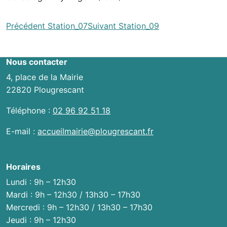
Navigation
Précédent
Station_07
Suivant
Station_09
entre
les
Nous contacter
actualités
4, place de la Mairie
22820 Plougrescant
Téléphone :
02 96 92 51 18
E-mail :
accueilmairie@plougrescant.fr
Horaires
Lundi : 9h – 12h30
Mardi : 9h – 12h30 / 13h30 – 17h30
Mercredi : 9h – 12h30 / 13h30 – 17h30
Jeudi : 9h – 12h30