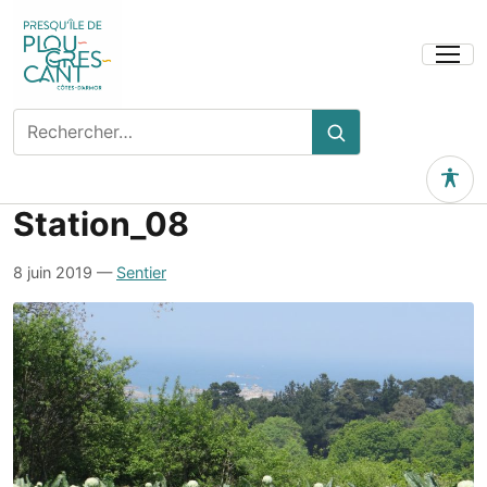
Ouvrir
le
menu
Rechercher
Rechercher
sur
le
Outils 
site
Station_08
8 juin 2019
—
Sentier