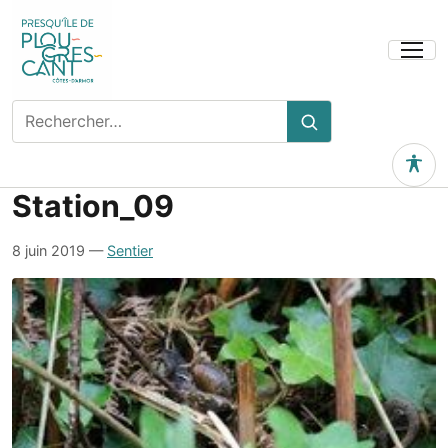
Ouvrir
le
menu
Rechercher
Rechercher
sur
le
Outils 
site
Station_09
8 juin 2019
—
Sentier