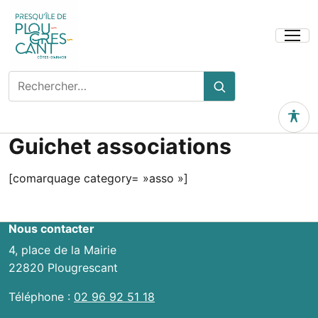
Ouvrir
le
menu
Rechercher
Rechercher
sur
le
Outils 
site
Guichet associations
[comarquage category= »asso »]
Nous contacter
4, place de la Mairie
22820 Plougrescant
Téléphone :
02 96 92 51 18