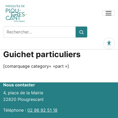
Ouvrir
le
menu
Rechercher
Rechercher
sur
le
Outils 
site
Guichet particuliers
[comarquage category= »part »]
Nous contacter
4, place de la Mairie
22820 Plougrescant
Téléphone :
02 96 92 51 18