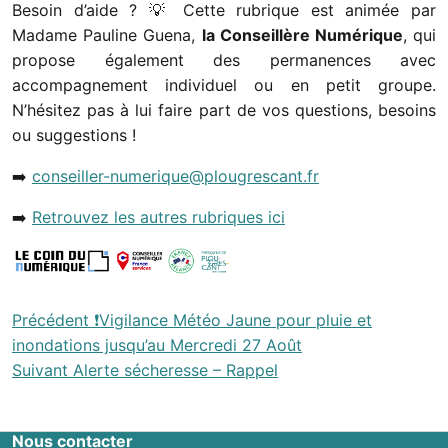
Besoin d’aide ? 💡 Cette rubrique est animée par
Madame Pauline Guena,
la Conseillère Numérique
, qui
propose également des permanences avec
accompagnement individuel ou en petit groupe.
N’hésitez pas à lui faire part de vos questions, besoins
ou suggestions !
➡️
conseiller-numerique@plougrescant.fr
➡️
Retrouvez les autres rubriques ici
Navigation
Précédent
❗Vigilance Météo Jaune pour pluie et
inondations jusqu’au Mercredi 27 Août
entre
Suivant
Alerte sécheresse – Rappel
les
actualités
Nous contacter