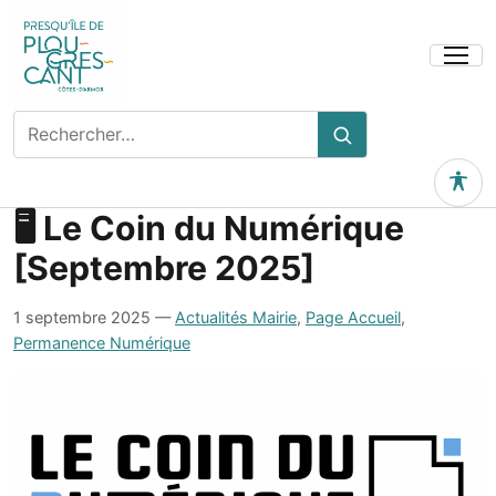
Ouvrir
le
menu
Rechercher
Rechercher
sur
le
Outils 
site
🖥️ Le Coin du Numérique
[Septembre 2025]
1 septembre 2025
—
Actualités Mairie
,
Page Accueil
,
Permanence Numérique