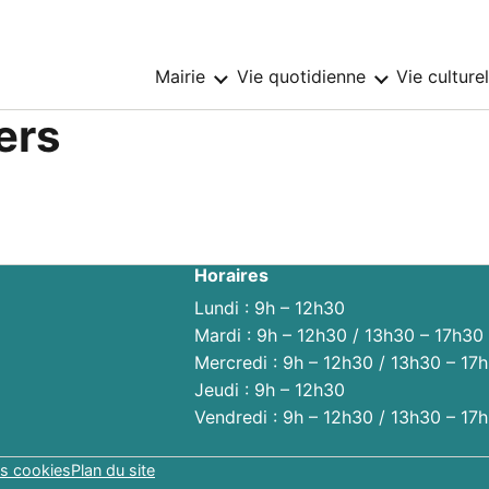
Mairie
Vie quotidienne
Vie culture
Sous-
Sous-
menu
menu
:
:
ers
Mairie
Vie
quotidienne
Horaires
Lundi : 9h – 12h30
Mardi : 9h – 12h30 / 13h30 – 17h30
Mercredi : 9h – 12h30 / 13h30 – 17
Jeudi : 9h – 12h30
Vendredi : 9h – 12h30 / 13h30 – 17
s cookies
Plan du site