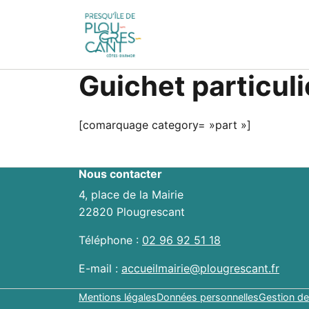
Guichet particuli
[comarquage category= »part »]
Nous contacter
4, place de la Mairie
22820 Plougrescant
Téléphone :
02 96 92 51 18
E-mail :
accueilmairie@plougrescant.fr
Mentions légales
Données personnelles
Gestion de