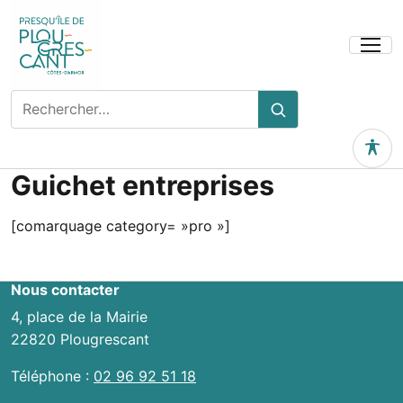
Ouvrir
le
menu
Rechercher
Rechercher
sur
le
Outils 
site
Guichet entreprises
[comarquage category= »pro »]
Nous contacter
4, place de la Mairie
22820 Plougrescant
Téléphone :
02 96 92 51 18