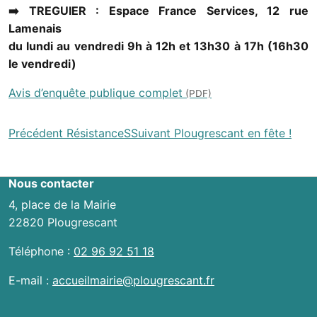
➡️ TREGUIER : Espace France Services, 12 rue
Lamenais
du lundi au vendredi 9h à 12h et 13h30 à 17h (16h30
le vendredi)
Avis d’enquête publique complet
Navigation
Précédent
RésistanceS
Suivant
Plougrescant en fête !
entre
les
Nous contacter
actualités
4, place de la Mairie
22820 Plougrescant
Téléphone :
02 96 92 51 18
E-mail :
accueilmairie@plougrescant.fr