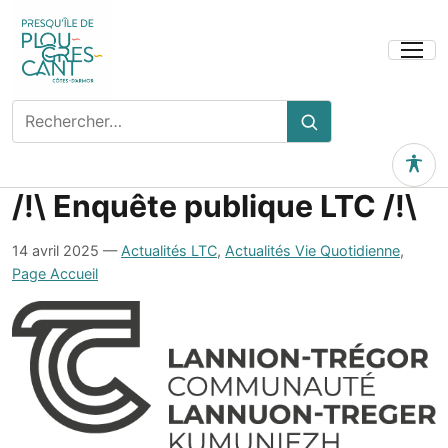
Ouvrir
le
menu
Rechercher
Rechercher
sur
le
Outils 
site
/!\ Enquête publique LTC /!\
14 avril 2025
—
Actualités LTC
,
Actualités Vie Quotidienne
,
Page Accueil