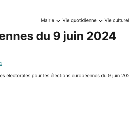
Mairie
Vie quotidienne
Vie culture
Sous-
Sous-
menu
menu
:
:
ennes du 9 juin 2024
Mairie
Vie
quotidienne
4
istes électorales pour les élections européennes du 9 juin 20