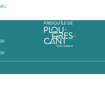
in !
h30
h30