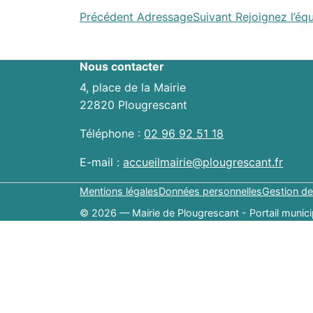
Navigation
Précédent
Adressage
Suivant
Rejoignez l’équ
entre
Nous contacter
les
4, place de la Mairie
actualités
22820 Plougrescant
Téléphone :
02 96 92 51 18
E-mail :
accueilmairie@plougrescant.fr
Mentions légales
Données personnelles
Gestion de
© 2026 — Mairie de Plougrescant - Portail munici