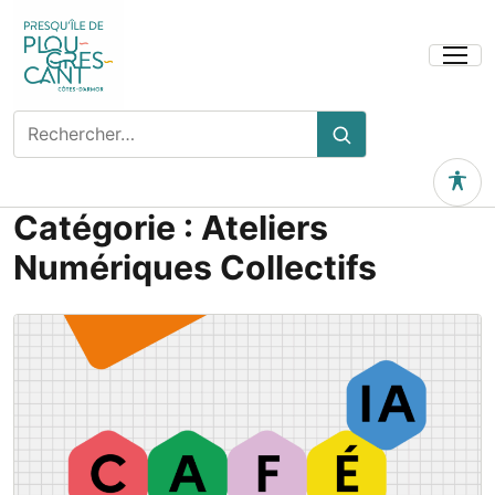
Ouvrir
le
menu
Rechercher
Rechercher
sur
le
Outils 
site
Catégorie :
Ateliers
Numériques Collectifs