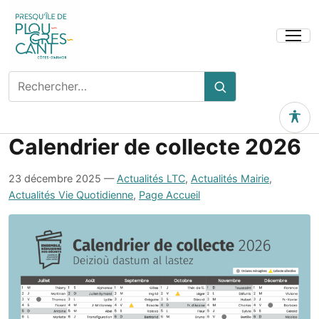
Ouvrir
le
menu
Rechercher
Rechercher
sur
le
Outils 
site
Calendrier de collecte 2026
23 décembre 2025
—
Actualités LTC
,
Actualités Mairie
,
Actualités Vie Quotidienne
,
Page Accueil