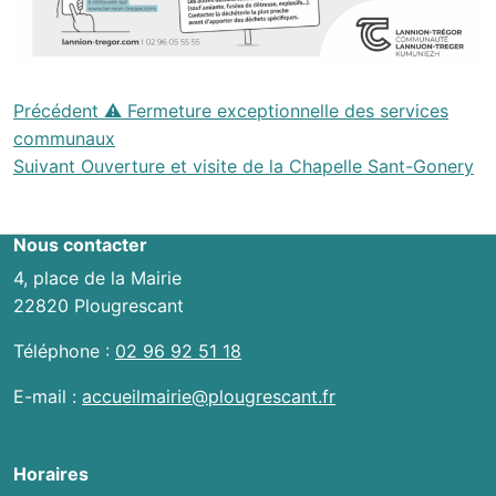
Navigation
Précédent
⚠️ Fermeture exceptionnelle des services
communaux
entre
Suivant
Ouverture et visite de la Chapelle Sant-Gonery
les
actualités
Nous contacter
4, place de la Mairie
22820 Plougrescant
Téléphone :
02 96 92 51 18
E-mail :
accueilmairie@plougrescant.fr
Horaires