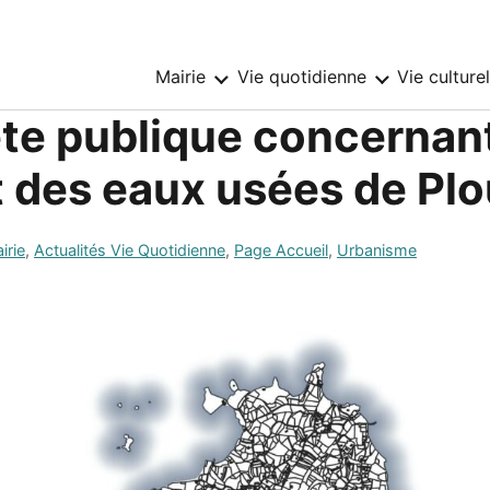
Mairie
Vie quotidienne
Vie culture
Sous-
Sous-
menu
menu
:
:
te publique concernan
Mairie
Vie
quotidienne
 des eaux usées de Pl
irie
,
Actualités Vie Quotidienne
,
Page Accueil
,
Urbanisme